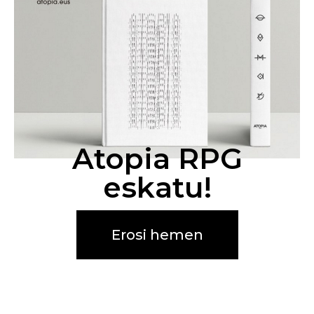
Atopia RPG
eskatu!
Erosi hemen