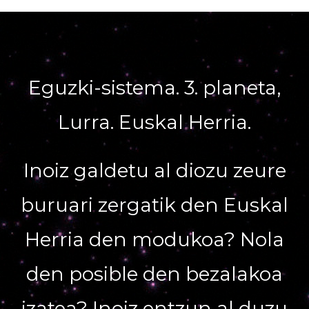
Eguzki-sistema. 3. planeta,
Lurra. Euskal Herria.
Inoiz galdetu al diozu zeure
buruari zergatik den Euskal
Herria den modukoa? Nola
den posible den bezalakoa
izatea? Inoiz entzun al duzu