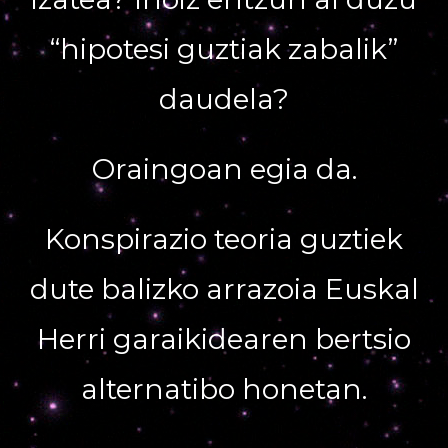
“hipotesi guztiak zabalik”
daudela?
Oraingoan egia da.
Konspirazio teoria guztiek
dute balizko arrazoia Euskal
Herri garaikidearen bertsio
alternatibo honetan.