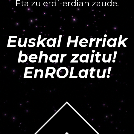
Eta zu erdi-erdian zaude.
Euskal Herriak
behar zaitu!
EnROLatu!