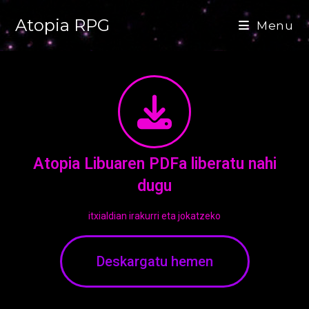
Atopia RPG
Menu
Atopia Libuaren PDFa liberatu nahi
dugu
itxialdian irakurri eta jokatzeko
Deskargatu hemen